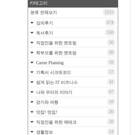
카테고리
1515
분류 전체보기
674
강의후기
550
독서후기
56
직장인을 위한 멘토링
26
학부모를 위한 멘토링
10
Career Planning
17
기획서 시크릿코드
41
쉽게 읽는 IT 비즈니스
67
나와 우리의 이야기
10
걷기와 여행
20
맛집! 멋집!
20
직장인을 위한 재테크
24
생활정보