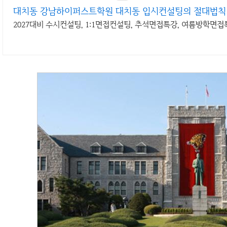
대치동 강남하이퍼스트학원 대치동 입시컨설팅의 절대법칙
2027대비 수시컨설팅, 1:1면접컨설팅, 추석면접특강, 여름방학면