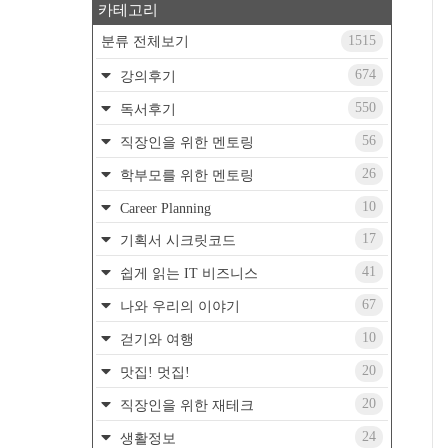
카테고리
1515
분류 전체보기
674
강의후기
550
독서후기
56
직장인을 위한 멘토링
26
학부모를 위한 멘토링
10
Career Planning
17
기획서 시크릿코드
41
쉽게 읽는 IT 비즈니스
67
나와 우리의 이야기
10
걷기와 여행
20
맛집! 멋집!
20
직장인을 위한 재테크
24
생활정보