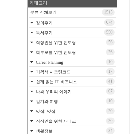
카테고리
1515
분류 전체보기
674
강의후기
550
독서후기
56
직장인을 위한 멘토링
26
학부모를 위한 멘토링
10
Career Planning
17
기획서 시크릿코드
41
쉽게 읽는 IT 비즈니스
67
나와 우리의 이야기
10
걷기와 여행
20
맛집! 멋집!
20
직장인을 위한 재테크
24
생활정보