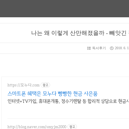
나는 왜 이렇게 산만해졌을까 - 빼앗긴
독서후기
2018. 6. 1
https://모누다.com
광고
스마트폰 혜택은 모누다 빵빵한 현금 사은품
인터넷+TV가입, 휴대폰개통, 정수기렌탈 등 합리적 상담으로 현금
http://blog.naver.com/smyjm2000
광고