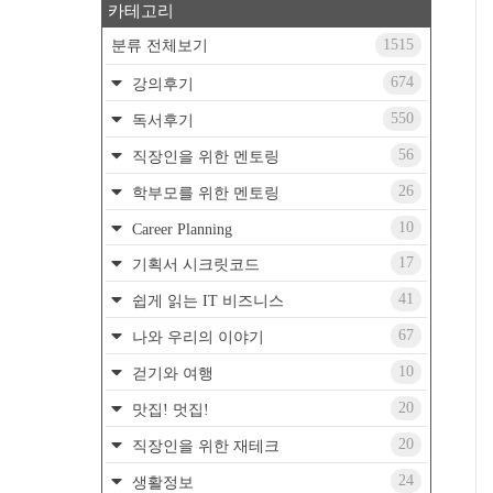
카테고리
1515
분류 전체보기
674
강의후기
550
독서후기
56
직장인을 위한 멘토링
26
학부모를 위한 멘토링
10
Career Planning
17
기획서 시크릿코드
41
쉽게 읽는 IT 비즈니스
67
나와 우리의 이야기
10
걷기와 여행
20
맛집! 멋집!
20
직장인을 위한 재테크
24
생활정보