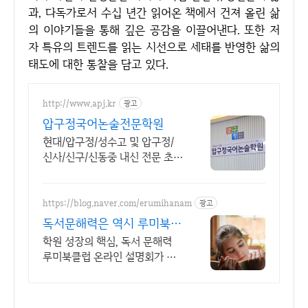
과, 다독가로서 수십 년간 읽어온 책에서 건져 올린 삶
의 이야기들을 통해 깊은 공감을 이끌어낸다. 또한 저
자 특유의 트렌드를 읽는 시선으로 세태를 반영한 삶의
태도에 대한 통찰을 담고 있다.
http://www.apj.kr
광고
압구정국어논술전문학원
현대/압구정/성수고 및 압구정/
신사/신구/신동중 내신 전문 초,
중,고등 국어학원.
https://blog.naver.com/erumihanam
광고
독서문해력은 역시 루미북클
럽 교육사업의 기초 경쟁력
학원 성장의 핵심, 독서 문해력
루미북클럽 온라인 설명회가 수
시로 진행됩니다. 1:1 개인 맞춤
형, 교과수록도서, 연계 도서 독
서로 어휘력, 문해력 완성