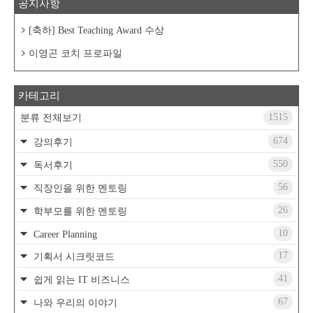
공지사항
[축하] Best Teaching Award 수상
이영곤 코치 프로파일
카테고리
1515
분류 전체보기
674
강의후기
550
독서후기
56
직장인을 위한 멘토링
26
학부모를 위한 멘토링
10
Career Planning
17
기획서 시크릿코드
41
쉽게 읽는 IT 비즈니스
67
나와 우리의 이야기