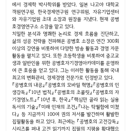
에서 경제학 박사학위를 받았다. 일본 나고야 대학교
객원연구원, 한국경제연구원 연구위원, 자유기업센터
와 자유기업원 초대 소장과 원장을 지냈다. 현재 공병
호경영연구소 소장을 맡고 있다.
치밀한 분석과 명쾌한 논리로 경제 흐름을 진단하고,
삶의 성공 전략을 전파해온 공병호 소장은 연간 300회
이상의 강연을 비롯하여 다양한 방송 활동과 경영 자문
활동을 펼치고 있다. 또한 초등학생을 비롯하여 중고교
생과 일반인을 위한 공병호자기경영아카데미를 운영하
여 큰 호응을 얻고 있다. 그는 이러한 활동을 통해 국내
최고의 변화관리, 경제경영 전문가로 인정받고 있다.
『공병호의 내공』『공병호의 모바일 혁명』『공병호의 인
생강독』『10년 법칙』『공병호의 초콜릿』『공병호의 자
기경영노트』『10년 후, 한국』『핵심만 골라 읽는 실용
독서의 기술』『미래 인재의 조건』『나는 탁월함에 미쳤
다』 등 지금까지 100여 권의 저서를 발간하며 활발한
집필활동을 하고 있다. 최근에는 『공병호의 고전강독』
시리즈를 펴내 고전 읽기까지 집필의 지평을 확대했으