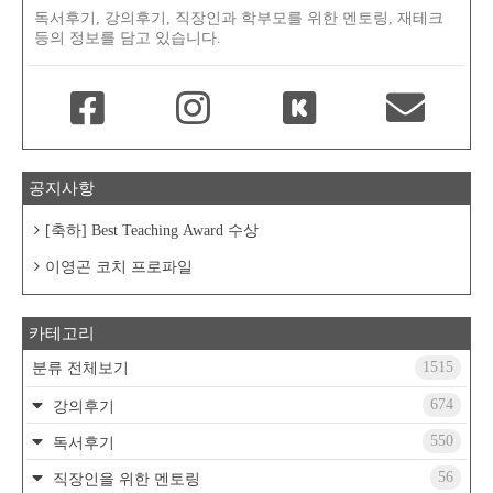
독서후기, 강의후기, 직장인과 학부모를 위한 멘토링, 재테크
등의 정보를 담고 있습니다.
공지사항
[축하] Best Teaching Award 수상
이영곤 코치 프로파일
카테고리
1515
분류 전체보기
674
강의후기
550
독서후기
56
직장인을 위한 멘토링