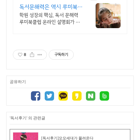
독서문해력은 역시 루미북클
럽 교육사업의 기초 경쟁력
학원 성장의 핵심, 독서 문해력
루미북클럽 온라인 설명회가 수
시로 진행됩니다. 모든 학원에서
찾는 루미북클럽. 문해력이 전과
목 성적 향상의 지름길이기 때문
입니다
8
구독하기
공유하기
'독서후기' 의 관련글
[독서후기]모모세대가 몰려온다