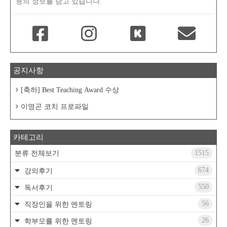
등의 정보를 담고 있습니다.
공지사항
[축하] Best Teaching Award 수상
이영곤 코치 프로파일
카테고리
1515
분류 전체보기
674
강의후기
550
독서후기
56
직장인을 위한 멘토링
26
학부모를 위한 멘토링