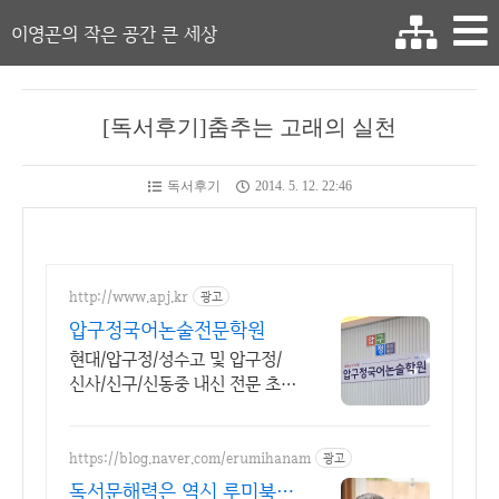
이영곤의 작은 공간 큰 세상
[독서후기]춤추는 고래의 실천
독서후기
2014. 5. 12. 22:46
http://www.apj.kr
광고
압구정국어논술전문학원
현대/압구정/성수고 및 압구정/
신사/신구/신동중 내신 전문 초,
중,고등 국어학원.
https://blog.naver.com/erumihanam
광고
독서문해력은 역시 루미북클