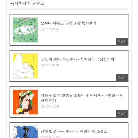
'독서후기' 의 관련글
오쿠다 히데오 '공중그네' 독서후기
2025.01.02
더보기
'당신이 옳다' 독서후기 - 정혜신의 적정심리학
2025.01.01
더보기
기욤 뮈소의 '인생은 소설이다' 독서후기 - 현실과 픽
션의 경계
2024.12.31
더보기
진해 벚꽃, 독서후기 - 김탁환의 첫 소설집
2024.12.29