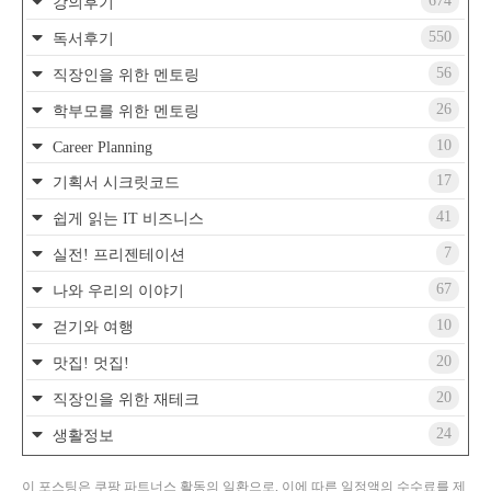
674
강의후기
550
독서후기
56
직장인을 위한 멘토링
26
학부모를 위한 멘토링
10
Career Planning
17
기획서 시크릿코드
41
쉽게 읽는 IT 비즈니스
7
실전! 프리젠테이션
67
나와 우리의 이야기
10
걷기와 여행
20
맛집! 멋집!
20
직장인을 위한 재테크
24
생활정보
이 포스팅은 쿠팡 파트너스 활동의 일환으로, 이에 따른 일정액의 수수료를 제