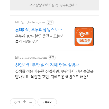
교육 담당자께서 한 컷 찍어주셨네요 ^^
http://m.lotteon.com
광고
롯데ON, 온누리상생스토어
강력 추천 상품 보러가기
온누리 10% 할인 충전 + 오늘의
특가 ~5% 쿠폰
http://m.coupang.com
광고
신입사원 쿠팡 삶의 지혜 얻는 실용서
실생활 적용 가능한 신입사원, 쿠팡에서 깊은 통찰을
만나세요. 복잡한 고민, 지혜로운 해법으로 해결! 자
기계발 도서, 삶의 길을 찾으세요.
1
구독하기