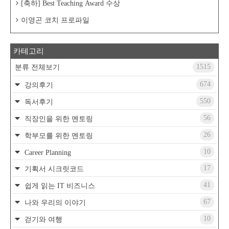
[축하] Best Teaching Award 수상
이영곤 코치 프로파일
카테고리
1515
분류 전체보기
674
강의후기
550
독서후기
56
직장인을 위한 멘토링
26
학부모를 위한 멘토링
10
Career Planning
17
기획서 시크릿코드
41
쉽게 읽는 IT 비즈니스
67
나와 우리의 이야기
10
걷기와 여행