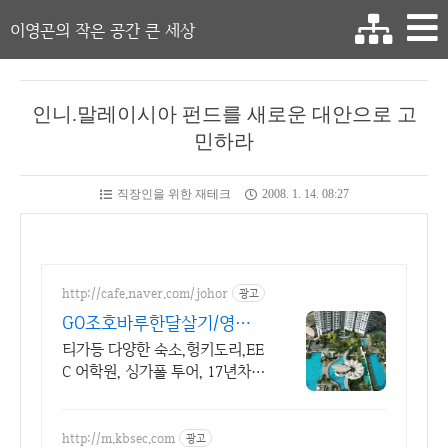
이영곤의 작은 공간 큰 세상
인니.말레이시아 펀드를 새로운 대안으로 고
민하라
직장인을 위한 재테크
2008. 1. 14. 08:27
http://cafe.naver.com/johor
광고
GO조호바루한달살기/영어
캠프
티가등 다양한 숙소,헝키도리,EE
C 어학원, 싱가폴 투어, 17년차
오랜기간 운영
http://m.kbsec.com
광고