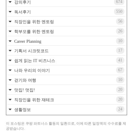
674
강의후기
550
독서후기
56
직장인을 위한 멘토링
26
학부모를 위한 멘토링
10
Career Planning
17
기획서 시크릿코드
41
쉽게 읽는 IT 비즈니스
67
나와 우리의 이야기
10
걷기와 여행
20
맛집! 멋집!
20
직장인을 위한 재테크
24
생활정보
이 포스팅은 쿠팡 파트너스 활동의 일환으로, 이에 따른 일정액의 수수료를 제
공받습니다.