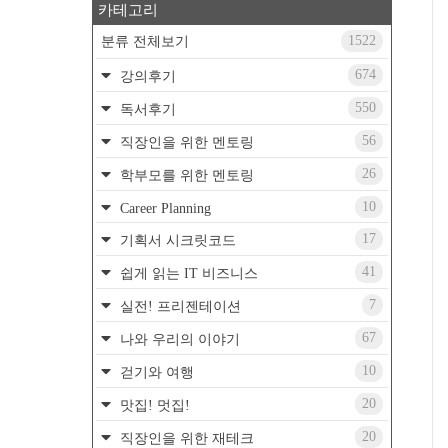
카테고리
1522
분류 전체보기
674
강의후기
550
독서후기
56
직장인을 위한 멘토링
26
학부모를 위한 멘토링
10
Career Planning
17
기획서 시크릿코드
41
쉽게 읽는 IT 비즈니스
7
실전! 프리젠테이션
67
나와 우리의 이야기
10
걷기와 여행
20
맛집! 멋집!
20
직장인을 위한 재테크