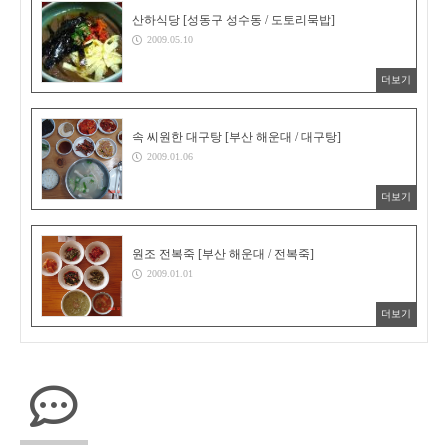
산하식당 [성동구 성수동 / 도토리묵밥]
2009.05.10
더보기
속 씨원한 대구탕 [부산 해운대 / 대구탕]
2009.01.06
더보기
원조 전복죽 [부산 해운대 / 전복죽]
2009.01.01
더보기