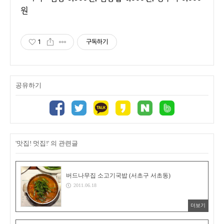
원
1
구독하기
공유하기
'맛집! 멋집!' 의 관련글
버드나무집 소고기국밥 (서초구 서초동)
2011.06.18
더보기