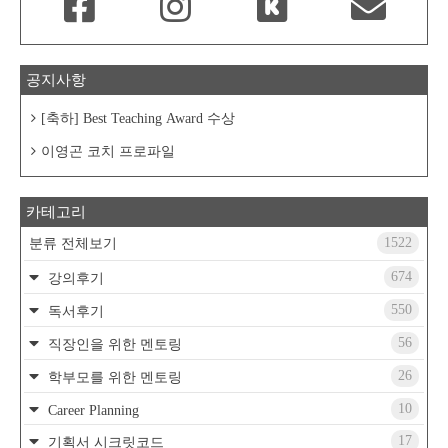
공지사항
[축하] Best Teaching Award 수상
이영곤 코치 프로파일
카테고리
1522
분류 전체보기
674
강의후기
550
독서후기
56
직장인을 위한 멘토링
26
학부모를 위한 멘토링
10
Career Planning
17
기획서 시크릿코드