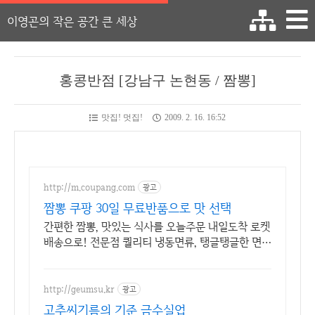
이영곤의 작은 공간 큰 세상
홍콩반점 [강남구 논현동 / 짬뽕]
맛집! 멋집!
2009. 2. 16. 16:52
http://m.coupang.com
광고
짬뽕 쿠팡 30일 무료반품으로 맛 선택
간편한 짬뽕, 맛있는 식사를 오늘주문 내일도착 로켓
배송으로! 전문점 퀄리티 냉동면류, 탱글탱글한 면발
을 지금 경험하세요.
http://geumsu.kr
광고
고추씨기름의 기준 금수실업