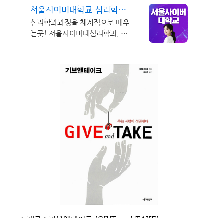
서울사이버대학교 심리학과
2026 가을학기 신편입생
심리학과과정을 체계적으로 배우
는곳! 서울사이버대심리학과, 사
이버대 신입생 수 1위 장학금 지
급 1위, 학사 석사 박사 온라인복
수학위까지