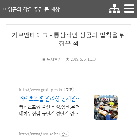
이영곤의 작은 공간 큰 세상
기브앤테이크 - 통상적인 성공의 법칙을 뒤
집은 책
독서후기
2019. 5. 6. 13:18
http://www.gosiup.co.kr
광고
커넥츠프랩 관리형 공시관
철저한 합격관리집중형 시스
커넥츠프랩 울산 신정.삼산.무거.
템
태화우정점 공단기.경단기.경폴
카.소방 수능재수편입
http://www.iscu.ac.kr
광고