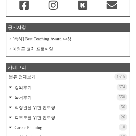
공지사항
[축하] Best Teaching Award 수상
이영곤 코치 프로파일
카테고리
1515
분류 전체보기
674
강의후기
550
독서후기
56
직장인을 위한 멘토링
26
학부모를 위한 멘토링
10
Career Planning