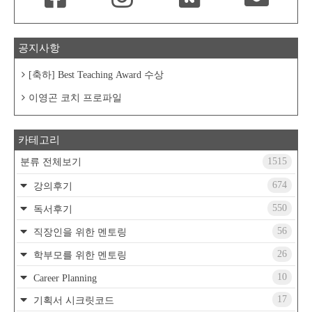
공지사항
[축하] Best Teaching Award 수상
이영곤 코치 프로파일
카테고리
1515
분류 전체보기
674
강의후기
550
독서후기
56
직장인을 위한 멘토링
26
학부모를 위한 멘토링
10
Career Planning
17
기획서 시크릿코드