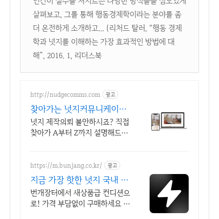
인간이 실수를 저지르는 다양한 방식들을 심도있게
살펴보고, 그를 통해 행동경제학이라는 분야를 좀
더 온전하게 소개하고... (리처드 탈러, “행동 경제
학과 넛지를 이해하는 가장 효과적인 방법에 대
해”, 2016. 1, 리더스북
http://nudgecomms.com
광고
찾아가는 넛지커뮤니케이션
즈
넛지 제작의뢰 불안하시죠? 직접
찾아가 A부터 Z까지 설명해드립
니다.
https://m.bunjang.co.kr/
광고
지금 가장 핫한 넛지 국내 최
대 브랜드 중고거래
번개장터에서 새상품급 컨디션으
로! 가격 부담없이 구매하세요 전
국 각지에서 올라오는 전국구 최