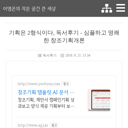
이영곤의 작은 공간 큰 세상
기획은 2형식이다, 독서후기 - 심플하고 명쾌
한 창조기획개론
독서후기
2018. 8. 21. 13:34
http://www.yesform.com
광고
창조기획 템플릿 AI 문서 작
성
창조기획, 제안서 캠페인기획 성
과보고 양식 제공 기획부터 보고
까지 실무자가 바로 활용할 수 있
는 서
http://www.apj.kr
광고