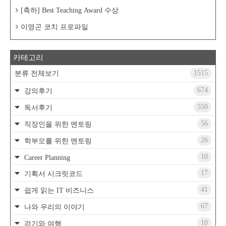
[축하] Best Teaching Award 수상
이영곤 코치 프로파일
카테고리
1515
분류 전체보기
674
강의후기
550
독서후기
56
직장인을 위한 멘토링
26
학부모를 위한 멘토링
10
Career Planning
17
기획서 시크릿코드
41
쉽게 읽는 IT 비즈니스
67
나와 우리의 이야기
10
걷기와 여행