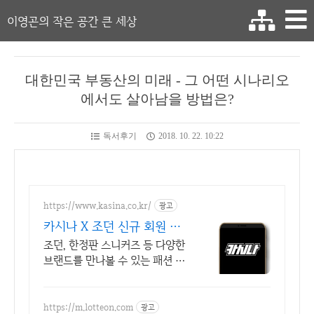
이영곤의 작은 공간 큰 세상
대한민국 부동산의 미래 - 그 어떤 시나리오
에서도 살아남을 방법은?
독서후기
2018. 10. 22. 10:22
https://www.kasina.co.kr/
광고
카시나 X 조던 신규 회원 최
대 20% 할인
조던, 한정판 스니커즈 등 다양한
브랜드를 만나볼 수 있는 패션 플
랫폼
https://m.lotteon.com
광고