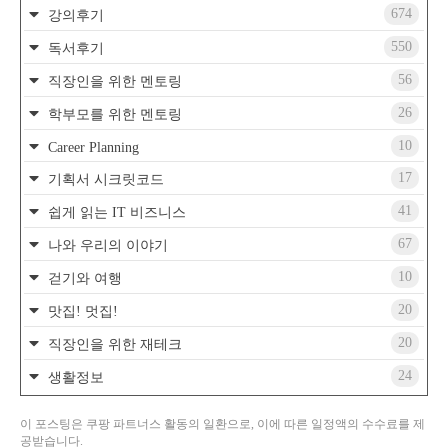
674
강의후기
550
독서후기
56
직장인을 위한 멘토링
26
학부모를 위한 멘토링
10
Career Planning
17
기획서 시크릿코드
41
쉽게 읽는 IT 비즈니스
67
나와 우리의 이야기
10
걷기와 여행
20
맛집! 멋집!
20
직장인을 위한 재테크
24
생활정보
이 포스팅은 쿠팡 파트너스 활동의 일환으로, 이에 따른 일정액의 수수료를 제
공받습니다.