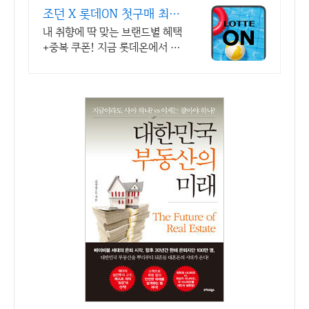
조던 X 롯데ON 첫구매 최대
5천원 혜택!
내 취향에 딱 맞는 브랜드별 혜택
+중복 쿠폰! 지금 롯데온에서 만
나보세요!