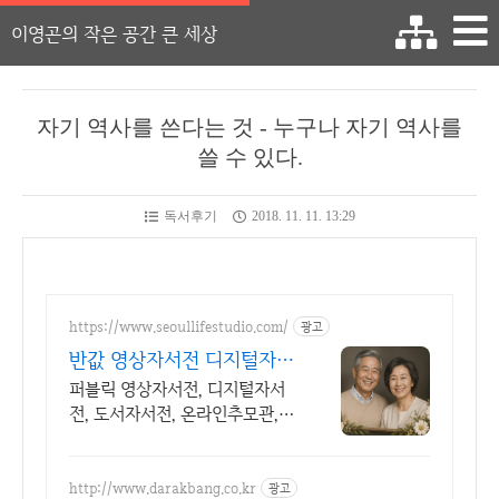
이영곤의 작은 공간 큰 세상
자기 역사를 쓴다는 것 - 누구나 자기 역사를
쓸 수 있다.
독서후기
2018. 11. 11. 13:29
https://www.seoullifestudio.com/
광고
반값 영상자서전 디지털자서
전 반드시 해야 할 필수 항
퍼블릭 영상자서전, 디지털자서
목.
전, 도서자서전, 온라인추모관,
전체 50% 할인 영화감독이 만들
고, 영화사가 배급하는 영상자서
전. 영원히 기록될 최고의 유산.
http://www.darakbang.co.kr
광고