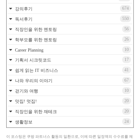
674
강의후기
550
독서후기
56
직장인을 위한 멘토링
26
학부모를 위한 멘토링
10
Career Planning
17
기획서 시크릿코드
41
쉽게 읽는 IT 비즈니스
67
나와 우리의 이야기
10
걷기와 여행
20
맛집! 멋집!
20
직장인을 위한 재테크
24
생활정보
이 포스팅은 쿠팡 파트너스 활동의 일환으로, 이에 따른 일정액의 수수료를 제