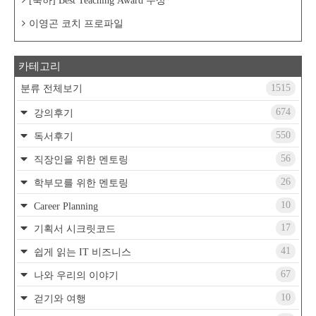
[축하] Best Teaching Award 수상
이영곤 코치 프로파일
카테고리
1515
분류 전체보기
674
강의후기
550
독서후기
56
직장인을 위한 멘토링
26
학부모를 위한 멘토링
10
Career Planning
17
기획서 시크릿코드
41
쉽게 읽는 IT 비즈니스
67
나와 우리의 이야기
10
걷기와 여행