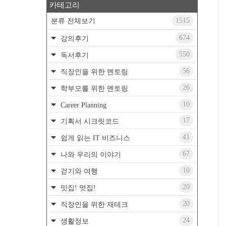
카테고리
1515
분류 전체보기
674
강의후기
550
독서후기
56
직장인을 위한 멘토링
26
학부모를 위한 멘토링
10
Career Planning
17
기획서 시크릿코드
41
쉽게 읽는 IT 비즈니스
67
나와 우리의 이야기
10
걷기와 여행
20
맛집! 멋집!
20
직장인을 위한 재테크
24
생활정보