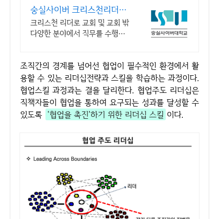
숭실사이버 크리스천리더십
학과 신편입생 모집 중!
크리스천 리더로 교회 및 교회 밖
다양한 분야에서 직무를 수행할
수 있는 인재양성! 실력으로 승부
하자, 숭실력자! 한국최초 사이버
조직간의 경계를 넘어선 협업이 필수적인 환경에서 활
대학교! 100% 온라인강의!
용할 수 있는 리더십전략과 스킬을 학습하는 과정이다.
협업스킬 과정과는 결을 달리한다. 협업주도 리더십은
직책자들이 협업을 통하여 요구되는 성과를 달성할 수
있도록
'협업을 촉진'하기 위한 리더십 스킬
이다.