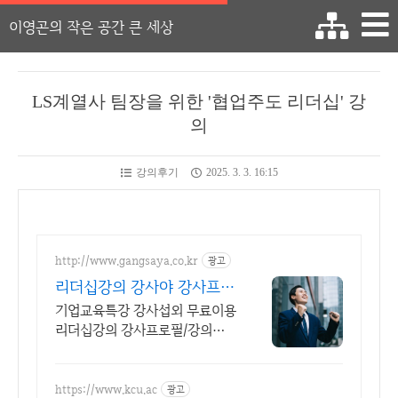
이영곤의 작은 공간 큰 세상
LS계열사 팀장을 위한 '협업주도 리더십' 강
의
강의후기
2025. 3. 3. 16:15
http://www.gangsaya.co.kr
광고
리더십강의 강사야 강사프로
필/제안서 무료발송
기업교육특강 강사섭외 무료이용
리더십강의 강사프로필/강의제
안서 무료발송 강사섭외 무료이
용 플랫폼
https://www.kcu.ac
광고