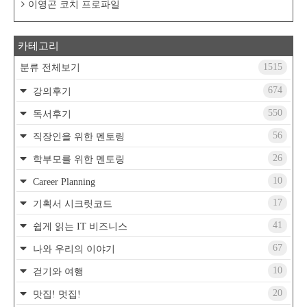
이영곤 코치 프로파일
카테고리
1515
분류 전체보기
674
강의후기
550
독서후기
56
직장인을 위한 멘토링
26
학부모를 위한 멘토링
10
Career Planning
17
기획서 시크릿코드
41
쉽게 읽는 IT 비즈니스
67
나와 우리의 이야기
10
걷기와 여행
20
맛집! 멋집!