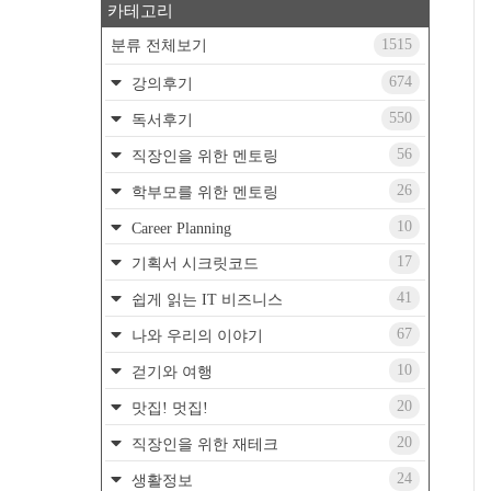
카테고리
1515
분류 전체보기
674
강의후기
550
독서후기
56
직장인을 위한 멘토링
26
학부모를 위한 멘토링
10
Career Planning
17
기획서 시크릿코드
41
쉽게 읽는 IT 비즈니스
67
나와 우리의 이야기
10
걷기와 여행
20
맛집! 멋집!
20
직장인을 위한 재테크
24
생활정보