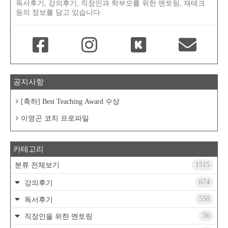
독서후기, 강의후기, 직장인과 학부모를 위한 멘토링, 재테크
등의 정보를 담고 있습니다.
공지사항
[축하] Best Teaching Award 수상
이영곤 코치 프로파일
카테고리
1515
분류 전체보기
674
강의후기
550
독서후기
56
직장인을 위한 멘토링