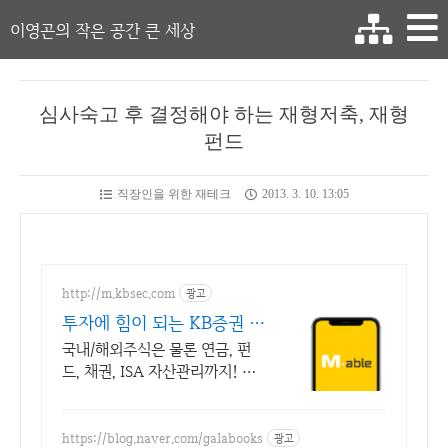
이영곤의 작은 공간 큰 세상
심사숙고 후 결정해야 하는 재형저축, 재형
펀드
직장인을 위한 재테크
2013. 3. 10. 13:05
http://m.kbsec.com
광고
투자에 힘이 되는 KB증권 스
마트한 투자의 시작
국내/해외주식은 물론 연금, 펀
드, 채권, ISA 자산관리까지! 종
합금융투자앱 언제나 믿을 수 있
는 든든한 금융 파트너, 새로운
투자 경험
https://blog.naver.com/galabooks
광고