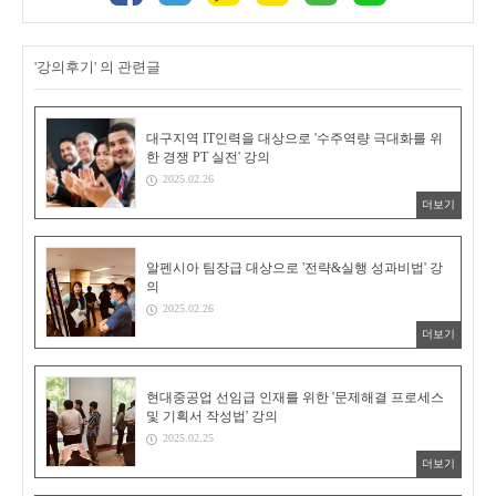
'강의후기' 의 관련글
대구지역 IT인력을 대상으로 '수주역량 극대화를 위
한 경쟁 PT 실전' 강의
2025.02.26
더보기
알펜시아 팀장급 대상으로 '전략&실행 성과비법' 강
의
2025.02.26
더보기
현대중공업 선임급 인재를 위한 '문제해결 프로세스
및 기획서 작성법' 강의
2025.02.25
더보기