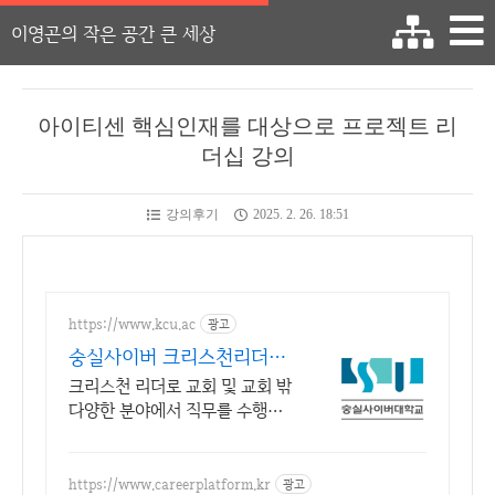
이영곤의 작은 공간 큰 세상
아이티센 핵심인재를 대상으로 프로젝트 리
더십 강의
강의후기
2025. 2. 26. 18:51
https://www.kcu.ac
광고
숭실사이버 크리스천리더십
학과 신편입생 모집 중!
크리스천 리더로 교회 및 교회 밖
다양한 분야에서 직무를 수행할
수 있는 인재양성! 실력으로 승부
하자, 숭실력자! 한국최초 사이버
대학교! 100% 온라인강의!
https://www.careerplatform.kr
광고