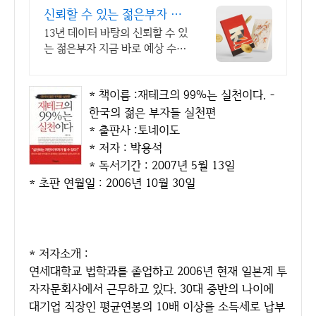
신뢰할 수 있는 젊은부자 국
내 1위 아트 플랫폼
13년 데이터 바탕의 신뢰할 수 있
는 젊은부자 지금 바로 예상 수익
률 확인 & 전문 큐레이터 상담을
받아보세요!
* 책이름 :재테크의 99%는 실천이다. -
한국의 젊은 부자들 실천편
* 출판사 :토네이도
* 저자 : 박용석
* 독서기간 : 2007년 5월 13일
* 초판 연월일 : 2006년 10월 30일
* 저자소개 :
연세대학교 법학과를 졸업하고 2006년 현재 일본계 투
자자문회사에서 근무하고 있다. 30대 중반의 나이에
대기업 직장인 평균연봉의 10배 이상을 소득세로 납부