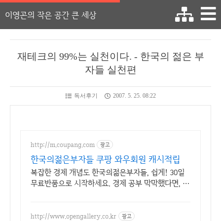
이영곤의 작은 공간 큰 세상
재테크의 99%는 실천이다. - 한국의 젊은 부
자들 실천편
독서후기
2007. 5. 25. 08:22
http://m.coupang.com
광고
한국의젊은부자들 쿠팡 와우회원 캐시적립
복잡한 경제 개념도 한국의젊은부자들, 쉽게! 30일
무료반품으로 시작하세요. 경제 공부 막막했다면, 초
보 눈높이 책으로 현명한 선택을 쿠팡에서!
http://www.opengallery.co.kr
광고