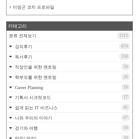
이영곤 코치 프로파일
카테고리
1515
분류 전체보기
674
강의후기
550
독서후기
56
직장인을 위한 멘토링
26
학부모를 위한 멘토링
10
Career Planning
17
기획서 시크릿코드
41
쉽게 읽는 IT 비즈니스
67
나와 우리의 이야기
10
걷기와 여행
20
맛집! 멋집!