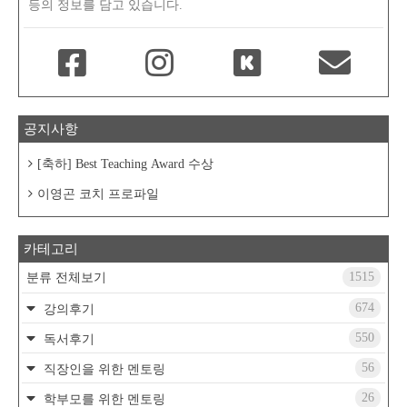
등의 정보를 담고 있습니다.
공지사항
[축하] Best Teaching Award 수상
이영곤 코치 프로파일
카테고리
1515
분류 전체보기
674
강의후기
550
독서후기
56
직장인을 위한 멘토링
26
학부모를 위한 멘토링