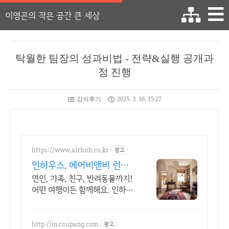
이영곤의 작은 공간 큰 세상
탁월한 팀장의 성과비법 - 전략&실행 공개과
정 진행
강의후기
2025. 3. 16. 15:27
https://www.airbnb.co.kr
광고
인하우스, 에어비앤비 런던
에서 살아보기
연인, 가족, 친구, 반려동물까지!
어떤 여행이든 함께해요. 인하우
스. 주방, 수영장, 자쿠지, 아기 침
대. 필요한 모든 게 갖춰진 숙소
를 예약하세요.
http://m.coupang.com
광고