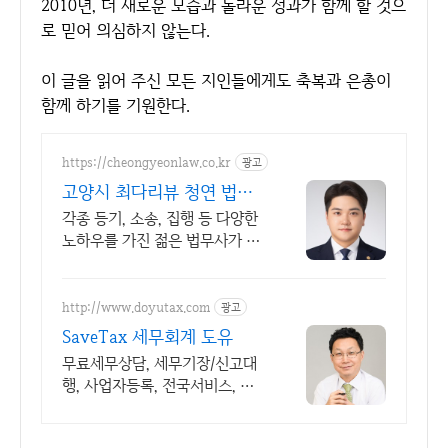
2010년, 더 새로운 모습과 놀라운 성과가 함께 할 것으
로 믿어 의심하지 않는다.
이 글을 읽어 주신 모든 지인들에게도 축복과 은총이
함께 하기를 기원한다.
https://cheongyeonlaw.co.kr
광고
고양시 최다리뷰 청연 법무
사 젊은법무사 1:1 맞춤 해결
각종 등기, 소송, 집행 등 다양한
노하우를 가진 젊은 법무사가 해
결해드립니다.
http://www.doyutax.com
광고
SaveTax 세무회계 도유
무료세무상담, 세무기장/신고대
행, 사업자등록, 전국서비스, 우
수 마을세무사 표창