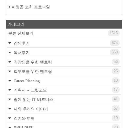
이영곤 코치 프로파일
카테고리
1515
분류 전체보기
674
강의후기
550
독서후기
56
직장인을 위한 멘토링
26
학부모를 위한 멘토링
10
Career Planning
17
기획서 시크릿코드
41
쉽게 읽는 IT 비즈니스
67
나와 우리의 이야기
10
걷기와 여행
20
맛집! 멋집!