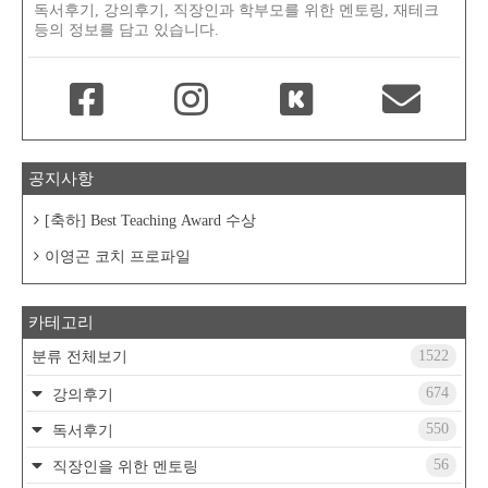
독서후기, 강의후기, 직장인과 학부모를 위한 멘토링, 재테크
등의 정보를 담고 있습니다.
공지사항
[축하] Best Teaching Award 수상
이영곤 코치 프로파일
카테고리
1522
분류 전체보기
674
강의후기
550
독서후기
56
직장인을 위한 멘토링