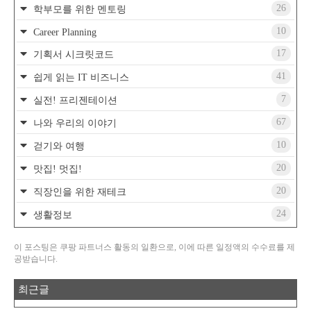
26
학부모를 위한 멘토링
10
Career Planning
17
기획서 시크릿코드
41
쉽게 읽는 IT 비즈니스
7
실전! 프리젠테이션
67
나와 우리의 이야기
10
걷기와 여행
20
맛집! 멋집!
20
직장인을 위한 재테크
24
생활정보
이 포스팅은 쿠팡 파트너스 활동의 일환으로, 이에 따른 일정액의 수수료를 제
공받습니다.
최근글