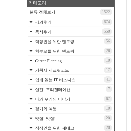
카테고리
1522
분류 전체보기
674
강의후기
550
독서후기
56
직장인을 위한 멘토링
26
학부모를 위한 멘토링
10
Career Planning
17
기획서 시크릿코드
41
쉽게 읽는 IT 비즈니스
7
실전! 프리젠테이션
67
나와 우리의 이야기
10
걷기와 여행
20
맛집! 멋집!
20
직장인을 위한 재테크