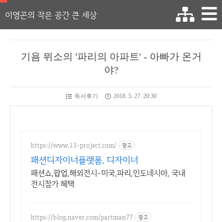
이영곤의 작은 공간 큰 세상
기욤 뮈소의 '파리의 아파트' - 아빠가 온거
야?
독서후기
2018. 5. 27. 20:30
https://www.13-project.com/
광고
패션디자이너플랫폼, 디자이너
패션쇼,팝업,해외전시-미국,파리,인도네시아, 국내
전시참가 혜택
https://blog.naver.com/partman77
광고