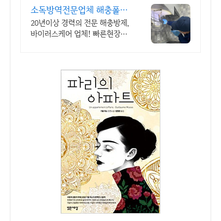
소독방역전문업체 해충폴리
스
20년이상 경력의 전문 해충방제,
바이러스케어 업체! 빠른현장방
문 100% 퇴치!