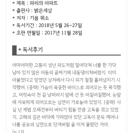
* 제목 : 파리의 아파트
* 출판사 : 밝은세상
* 저자 : 기욤 뮈소
* 독서기간 : 2018년 5월 26~27일
* 초판 연월일 : 2017년 11월 28일
* 독서후기
어마어마한 고통이 성난 파도처럼 밀어닥쳐 너를 한 가닥
남아 있지 않은 어둠의 골짜기에 내동댕이쳐버렸지. 이미
아물었다고 믿었던 상처에서 다시 피가 철철 흘러넘치기 시
작했어. (중략) 가슴이 육중한 바이스로 죄어오는 듯 묵직했
고, 머릿속이 천 길 낭떠러지 앞에 선 듯 어질어질했어. 눈앞
에 자욱하게 피어오르는 심연이 가로놓여 있었지. (중략) 사
실 넌 제법 오래전부터 버티기 힘들 만큼 고독을 겪고 있었
지. 고해의 깊은 바닥에 가라앉아 있던 고독이 문득 께어나
너를 공포의 심연으로 던져버릴 줄 미처 몰랐던 거야.
(p.13)