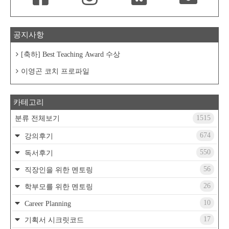
공지사항
[축하] Best Teaching Award 수상
이영곤 코치 프로파일
카테고리
1515
분류 전체보기
674
강의후기
550
독서후기
56
직장인을 위한 멘토링
26
학부모를 위한 멘토링
10
Career Planning
17
기획서 시크릿코드