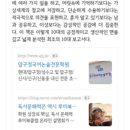
에 여러 가지 일을 하고, 머릿속에 기억하기보다는 가
상세계의 창고에 저장하고, 단순하게 수용하기보다는
적극적으로 의견을 표현하고, 혼자 알고 있기보다는 남
과 공유하고, 이성보다는 감성적인 공감에 더 집중한
다. 이 책은 이렇게 10대의 긍정적이고 생산적인 면을
깊고 넓게 분석한 최초의 10대 보고서다.
http://www.apj.kr
광고
압구정국어논술전문학원
현대/압구정/성수고 및 압구정/
신사/신구/신동중 내신 전문 초,
중,고등 국어학원.
https://blog.naver.com/erumihanam
광고
독서문해력은 역시 루미북클
럽 교육사업의 기초 경쟁력
학원 성장의 핵심, 독서 문해력
루미북클럽 온라인 설명회가 수
시로 진행됩니다. 1:1 개인 맞춤