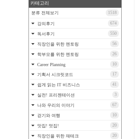
카테고리
1518
분류 전체보기
674
강의후기
550
독서후기
56
직장인을 위한 멘토링
26
학부모를 위한 멘토링
10
Career Planning
17
기획서 시크릿코드
41
쉽게 읽는 IT 비즈니스
3
실전! 프리젠테이션
67
나와 우리의 이야기
10
걷기와 여행
20
맛집! 멋집!
20
직장인을 위한 재테크