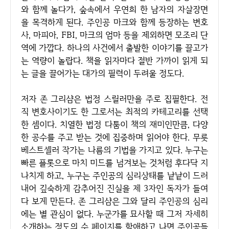
와 함께 놀다가, 숲속에서 우연희 한 남자의 자살장면
을 목격하게 된다. 주인공 마크와 함께 등장하는 변호
사, 마피아, FBI, 마크의 엄마 등을 제외하면 모조리 단
역에 가깝다. 하나의 사건에서 출발한 이야기를 끌고가
는 역량이 놀랍다. 책을 읽자마다 절반 가까이 읽게 되
는 글을 끌어가는 대가의 필력이 두려울 정도다.
저자 존 그리샴은 법정 스릴러만을 주로 집필한다. 전
직 변호사이기도 한 그로서는 최적의 카테고리를 선택
한 셈이다. 치열한 법정 다툼이 책의 재미인만큼, 다양
한 공수를 주고 받는 것에 집중하며 읽어야 한다. 무릇
베스트셀러 작가는 나름의 기법을 가지고 있다. 누구는
빠른 플롯으로 마치 미드를 넘겨보는 것처럼 후다닥 지
나치게 하고, 누구는 주인공의 심리상태를 낱낱이 드러
내어 깊숙하게 감추어진 진실을 제 3자인 독자가 들여
다 보게 만든다. 존 그리샴은 그와 달리 주인공의 심리
에는 별 관심이 없다. 누군가를 묘사할 때 그저 자세히
소개하는 정도의 수 페이지를 할애하고 나면 주인공들