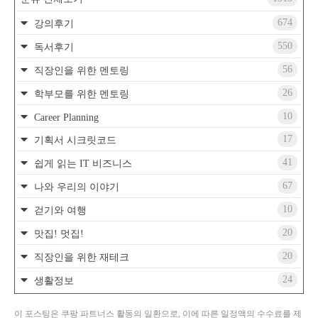
674
강의후기
550
독서후기
56
직장인을 위한 멘토링
26
학부모를 위한 멘토링
10
Career Planning
17
기획서 시크릿코드
41
쉽게 읽는 IT 비즈니스
67
나와 우리의 이야기
10
걷기와 여행
20
맛집! 멋집!
20
직장인을 위한 재테크
24
생활정보
이 포스팅은 쿠팡 파트너스 활동의 일환으로, 이에 따른 일정액의 수수료를 제