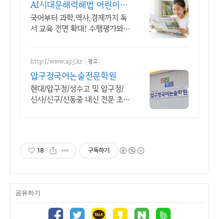
AI시대문해력해법 어린이조
선
국어부터 과학,역사,경제까지 독
서 교육 전면 확대! 수행평가와
서술형 완벽 대비 AI 시대에 살아
남는 고급 문해력 완성
http://www.apj.kr
광고
압구정국어논술전문학원
현대/압구정/성수고 및 압구정/
신사/신구/신동중 내신 전문 초,
중,고등 국어학원.
18
구독하기
공유하기